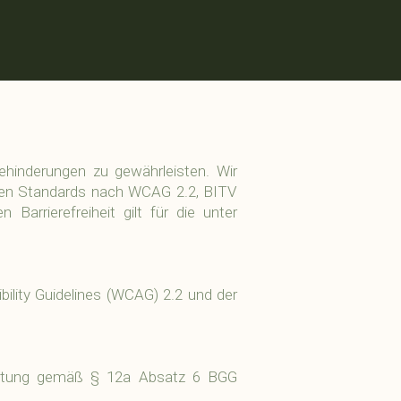
ehinderungen zu gewährleisten. Wir
enden Standards nach WCAG 2.2, BITV
Barrierefreiheit gilt für die unter
lity Guidelines (WCAG) 2.2 und der
Belastung gemäß § 12a Absatz 6 BGG