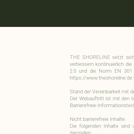
THE SHORELINE setzt sich da
verbessern kontinuierlich di
2.0 und die Norm EN 301 549
https://www.theshoreline.de
Stand der Vereinbarkeit mit 
Der Webauftritt ist mit den
Barrierefreie-Informationstech
Nicht barrierefreie Inhalte:
Die folgenden Inhalte sind 
darstellen: