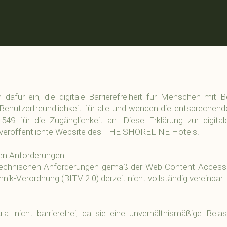
für ein, die digitale Barrierefreiheit für Menschen mit B
e Benutzerfreundlichkeit für alle und wenden die entsprech
 für die Zugänglichkeit an. Diese Erklärung zur digitalen 
 veröffentlichte Website des THE SHORELINE Hotels.
den Anforderungen:
 technischen Anforderungen gemäß der Web Content Accessibi
nik-Verordnung (BITV 2.0) derzeit nicht vollständig vereinbar.
u.a. nicht barrierefrei, da sie eine unverhältnismäßige 