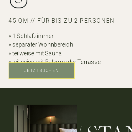
45 QM // FÜR BIS ZU 2 PERSONEN
» 1 Schlafzimmer
» separater Wohnbereich
» teilweise mit Sauna
» teilweise mit Balkon oder Terrasse
» seitlicher Seeblick
JETZT BUCHEN