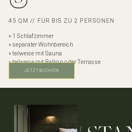
45 QM // FÜR BIS ZU 2 PERSONEN
» 1 Schlafzimmer
» separater Wohnbereich
» teilweise mit Sauna
» teilweise mit Balkon oder Terrasse
» seitlicher Seeblick
JETZT BUCHEN